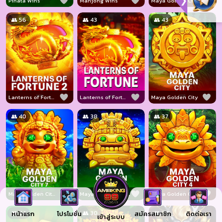
❯
Pinata Wins
Mahjong Wins
Maya Golden City 2
👥 56
👥 43
👥 43
Lanterns of Fortune2
Lanterns of Fortune
Maya Golden City
👥 40
👥 38
👥 37
Maya Golden City 7
Maya Golden City 3
Maya Golden City 4
👥 34
👥 30
👥 29
หน้าแรก
โปรโมชั่น
สมัครสมาชิก
ติดต่อเรา
เข้าสู่ระบบ