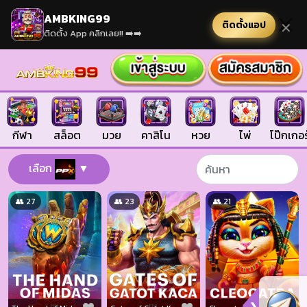
AMBKING99
ติดตั้งแอป
✕
ติดตั้ง App คลิกเลย!! ➡️➡️
กีฬา
สล็อต
มวย
คาสิโน
หวย
ไพ่
โป๊กเกอร
เลือก
▼
👥 27
👥 23
👥 21