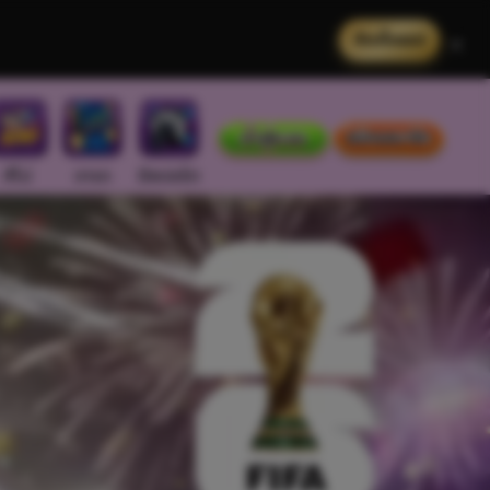
ติดตั้งแอป
✕
คีโน่
เทรด
อีสปอร์ต