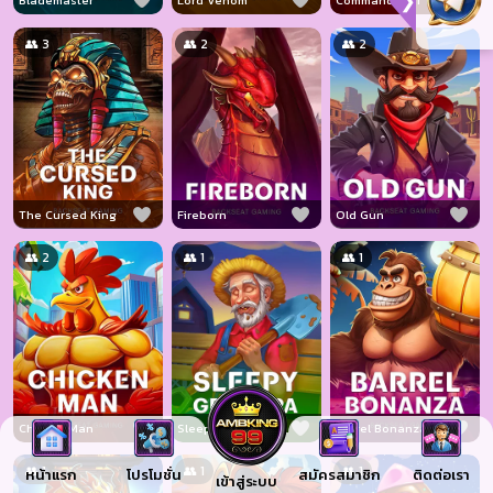
❯
Blademaster
Lord Venom
Commander of Tridents
👥 3
👥 2
👥 2
The Cursed King
Fireborn
Old Gun
👥 2
👥 1
👥 1
Chicken Man
Sleepy Grandpa
Barrel Bonanza
👥 1
👥 1
👥 1
หน้าแรก
โปรโมชั่น
สมัครสมาชิก
ติดต่อเรา
เข้าสู่ระบบ