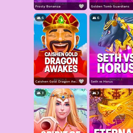
Frosty Bonanza
Golden Tomb Guardians
👥 6
👥 6
Caishen Gold: Dragon Awakes
Seth vs Horus
👥 3
👥 3