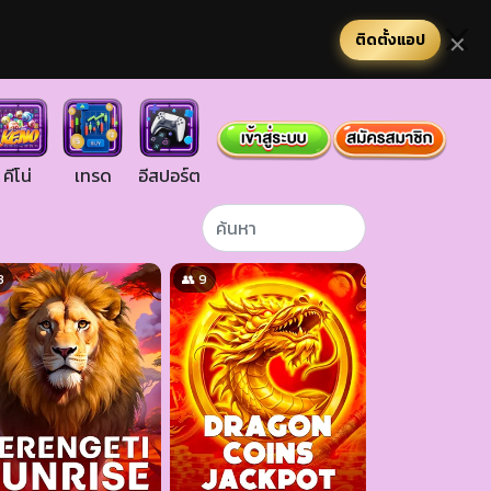
ติดตั้งแอป
✕
คีโน่
เทรด
อีสปอร์ต
3
👥 9