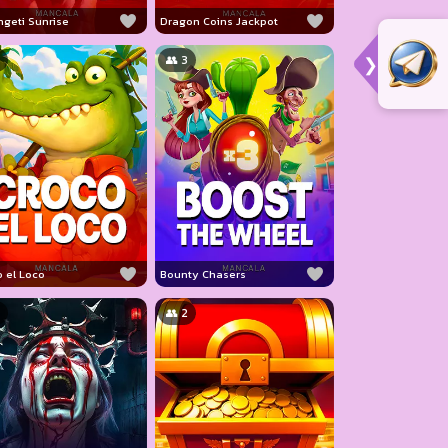
ngeti Sunrise
Dragon Coins Jackpot
❯
3
👥 3
o el Loco
Bounty Chasers
2
👥 2