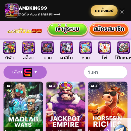
AMBKING99
ติดตั้งแอป
✕
ติดตั้ง App คลิกเลย!! ➡️➡️
กีฬา
สล็อต
มวย
คาสิโน
หวย
ไพ่
โป๊กเกอร
เลือก
▼
👥 11
👥 4
👥 4