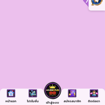
❯
หน้าแรก
โปรโมชั่น
สมัครสมาชิก
ติดต่อเรา
เข้าสู่ระบบ