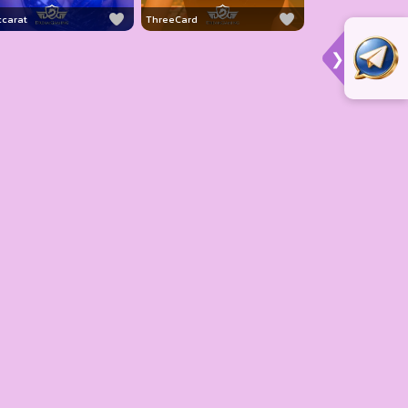
ccarat
ThreeCard
❯