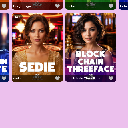
DragonTiger
Sicbo
InBa
👥 1
sedie
blockchain ThreeFace