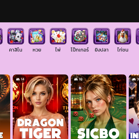
คาสิโน
หวย
ไพ่
โป๊กเกอร์
ยิงปลา
ไก่ชน
👥 14
👥 10
👥 